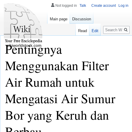
Not logged in
Talk
Create account
Log in
Main page
Discussion
Search
Read
Edit
Pentingnya
wikiworldstock.com
Menggunakan Filter
Air Rumah untuk
Mengatasi Air Sumur
Bor yang Keruh dan
Berbau