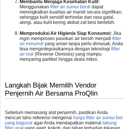
Membantu Menjaga Kesehatan Kulit:
Menggunakan
filter air sumur bor
dapat
meningkatkan kualitas air mandi secara signifikan,
sehingga kulit sensitif terhindar dari rasa gatal,
alergi, atau kulit kering akibat zat besi berlebih.
Memproduksi Air Higienis Siap Konsumsi:
Jika
ingin memproses pasokan air bersih menjadi
filter
air minum
yang aman tanpa perlu dimasak, Anda
bisa mengintegrasikannya dengan teknologi
filter
air ro
(Reverse Osmosis) yang mampu
menyaring partikel hingga skala mikro.
Langkah Bijak Memilih Vendor
Penjernih Air Bersama ProQlin
Sebelum memasang alat penjernih, pastikan Anda
mencari tahu referensi mengenai
harga filter air sumur bor
yang bagus
agar Anda mendapatkan material
tabung
filter air
yang awet, kokoh, dan tahan terhadap tekanan