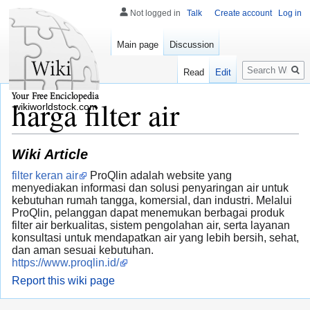
Not logged in
Talk
Create account
Log in
Main page
Discussion
Search
Read
Edit
harga filter air
wikiworldstock.com
Wiki Article
filter keran air
ProQlin adalah website yang
menyediakan informasi dan solusi penyaringan air untuk
kebutuhan rumah tangga, komersial, dan industri. Melalui
ProQlin, pelanggan dapat menemukan berbagai produk
filter air berkualitas, sistem pengolahan air, serta layanan
konsultasi untuk mendapatkan air yang lebih bersih, sehat,
dan aman sesuai kebutuhan.
https://www.proqlin.id/
Report this wiki page